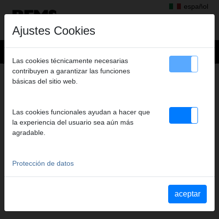
español
Ajustes Cookies
Las cookies técnicamente necesarias
contribuyen a garantizar las funciones
+
Productos
>
Roscar, Ranurar
>
básicas del sitio web.
Peines tipo Strehler y portapeines, Peines tipo Strehler
> Peines HSS +portapeines
PEINES HSS +PORTAPEINES
Las cookies funcionales ayudan a hacer que
M 42-45, JUEGO
la experiencia del usuario sea aún más
agradable.
Art. nº. 759279 RHSSZ
Protección de datos
Katalogauszüge
Extracto del catálogo Peines tipo Strehler y portapeines, Peines
aceptar
tipo Strehler
(PDF)
Extracto del catálogo REMS Unimat 75
(PDF)