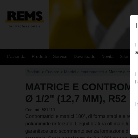
I
a
L'azienda
Prodotti
Service
Downloads
Novità
Sitemap
Prodotti
>
Curvare
>
Matrici e contromatrici
> Matrice e contro
I
l
MATRICE E CONTROMA
Ø 1/2" (12,7 MM), R52
I
Cod. art. 581210
Contromatrici e matrici 180°, di forma stabile e resis
poliammide rinforzato. L’equilibratura ottimale tra la
garantisce uno scorrimento senza formazione di inc