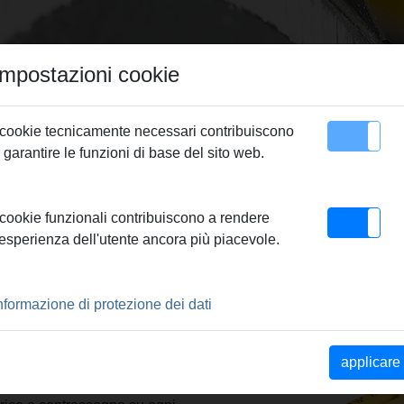
Impostazioni cookie
 cookie tecnicamente necessari contribuiscono
 garantire le funzioni di base del sito web.
Contatto
matrice
 cookie funzionali contribuiscono a rendere
'esperienza dell'utente ancora più piacevole.
TRICE
nformazione di protezione dei dati
tenti a pressione, in
 matrice e la contromatrice
applicare
rinature e pieghe nel