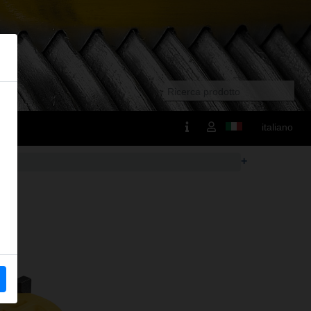
italiano
+