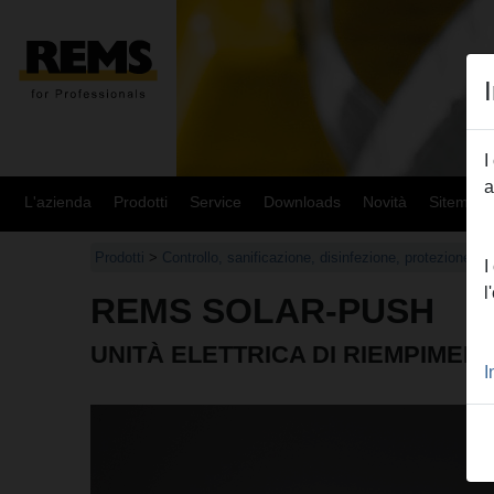
I
a
L'azienda
Prodotti
Service
Downloads
Novità
Sitemap
Prodotti
>
Controllo, sanificazione, disinfezione, protezione, 
I
l
REMS SOLAR-PUSH
UNITÀ ELETTRICA DI RIEMPIMEN
I