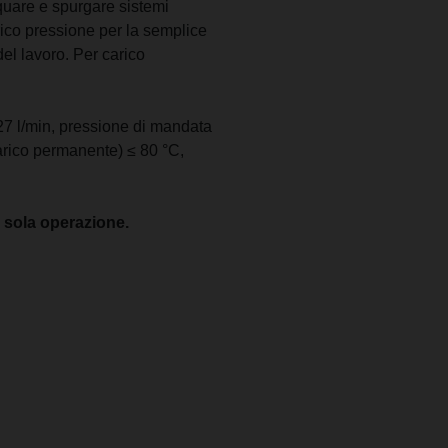
cquare e spurgare sistemi
arico pressione per la semplice
el lavoro. Per carico
≤ 27 l/min, pressione di mandata
carico permanente) ≤ 80 °C,
 sola operazione.