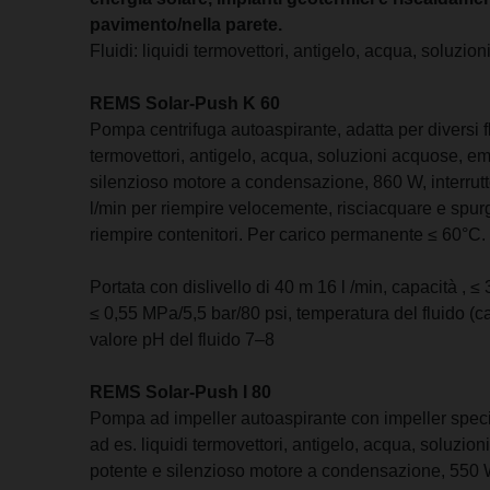
pavimento/nella parete.
Fluidi: liquidi termovettori, antigelo, acqua, soluzio
REMS Solar-Push K 60
Pompa centrifuga autoaspirante, adatta per diversi flu
termovettori, antigelo, acqua, soluzioni acquose, e
silenzioso motore a condensazione, 860 W, interrutt
l/min per riempire velocemente, risciacquare e spurg
riempire contenitori. Per carico permanente ≤ 60°C.
Portata con dislivello di 40 m 16 l /min, capacità , 
≤ 0,55 MPa/5,5 bar/80 psi, temperatura del fluido (
valore pH del fluido 7–8
REMS Solar-Push I 80
Pompa ad impeller autoaspirante con impeller special
ad es. liquidi termovettori, antigelo, acqua, soluzi
potente e silenzioso motore a condensazione, 550 W,