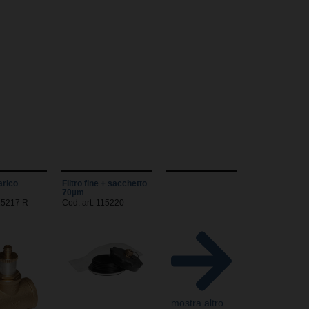
arico
Filtro fine + sacchetto
70µm
115217 R
Cod. art. 115220
mostra altro