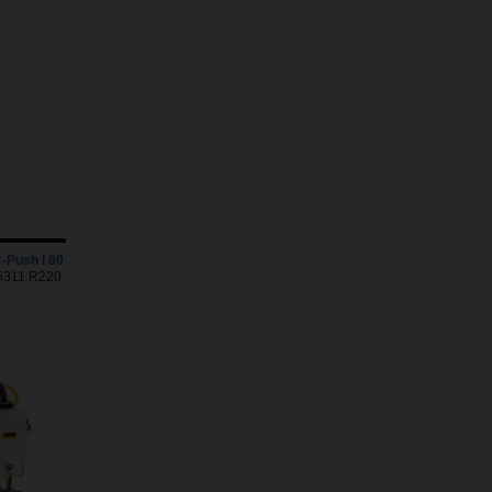
-Push I 80
15311 R220