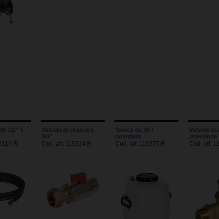
M 1/2" T
Valvola di chiusura
Tanica da 30 l
Valvola sc
3/4"
completo
pressione
15319 R
Cod. art. 115324 R
Cod. art. 115375 R
Cod. art. 