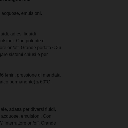
ni acquose, emulsioni.
idi, ad es. liquidi
mulsioni. Con potente e
ore on/off. Grande portata ≤ 36
are sistemi chiusi e per
≤ 36 l/min, pressione di mandata
carico permanente) ≤ 60°C,
e, adatta per diversi fluidi,
oni acquose, emulsioni. Con
 interruttore on/off. Grande