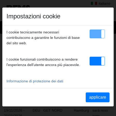
italiano
Impostazioni cookie
I cookie tecnicamente necessari
contribuiscono a garantire le funzioni di base
DATE FIERE
del sito web.
REMS partecipa a molte fiere specializzate nazionali ed
internazionali.
I cookie funzionali contribuiscono a rendere
Qui di seguito troverete tutte le date attuali:
l'esperienza dell'utente ancora più piacevole.
Informazione di protezione dei dati
14/10/2026 -
NOR
VVS-Dagene
Lillestrøm
Padiglione
16/10/2026
D
applicare
18/11/2026 -
GBR
Toolfair 2026,
London
sarà reso
19/11/2026
Sandown Park
noto
19/11/2026 -
DEU
GET NORD
Hamburg
sarà reso
21/11/2026
noto