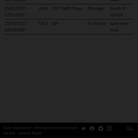
25/01/2027 -
USA
2027 AHR Expo
Chicago
Booth #
27/01/2027
N1618
15/03/2027 -
DEU
ISH
Frankfurt
sarà reso
19/03/2027
noto
Note redazionali
Informazione di protezione
dei dati
Service-Portal