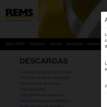
L
c
Sobre REMS
Productos
Servicio
Descargas
Novedades
d
DESCARGAS
L
e
Catalogo de productos, folletos
Fichas de datos de seguridad
Instrucciones de manejo
P
Lista de piezas
Indicaciones de seguridad
Solicitud de apoyo publicitario
MAM (archivo de imagen )