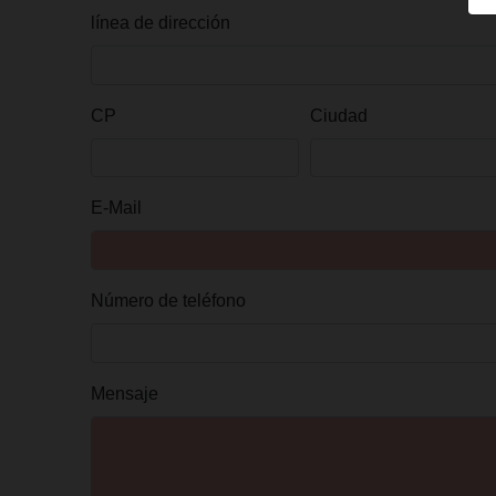
línea de dirección
CP
Ciudad
E-Mail
Número de teléfono
Mensaje