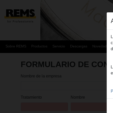
L
c
Sobre REMS
Productos
Servicio
Descargas
Novedades
d
FORMULARIO DE CON
L
e
Nombre de la empresa
P
Tratamiento
Nombre