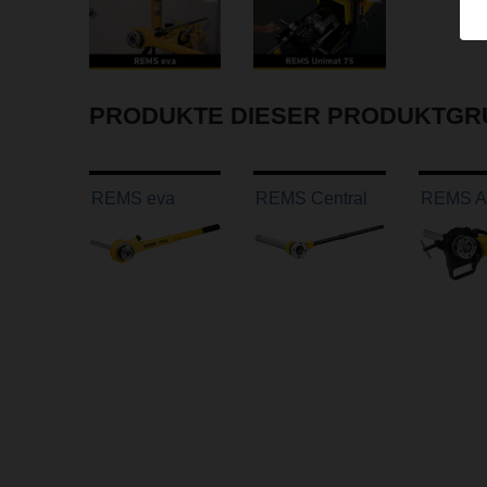
PRODUKTE DIESER PRODUKTGR
REMS eva
REMS Central
REMS A