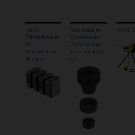
REMS
Steckköpfe für
REMS T
Schneidbacken
Schneideisen,
für
Zwischenringe,
Gewindeschnei
Führungsbuchs
dkluppen
en