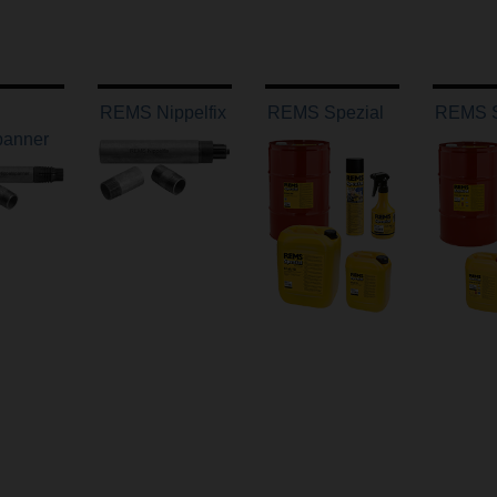
REMS Nippelfix
REMS Spezial
REMS S
panner