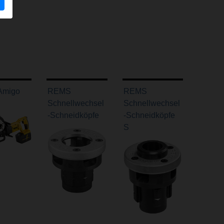
Amigo
REMS
REMS
Schnellwechsel
Schnellwechsel
-Schneidköpfe
-Schneidköpfe
S