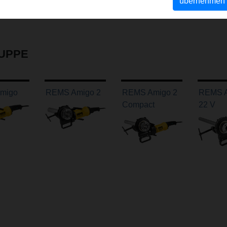
übernehmen
UPPE
migo
REMS Amigo 2
REMS Amigo 2
REMS 
Compact
22 V