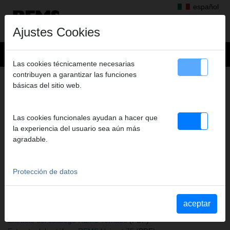
español
Ajustes Cookies
Las cookies técnicamente necesarias
contribuyen a garantizar las funciones
+
Productos
>
Montar
>
REMS Herkules
> REMS Herkules XL 12"
básicas del sitio web.
REMS HERKULES XL 12"
SOPORTE MATERIAL
Las cookies funcionales ayudan a hacer que
Art. nº. 120125 R
la experiencia del usuario sea aún más
Höhenverstellbare, klappbare Materialauflage für Rohre,
agradable.
Vollmaterial, Dm. 11/4 - 12"", Dm. 42 - 324 mm. Traglast max. 450
kg. Im Karton.
Protección de datos
Katalogauszüge
aceptar
Extracto del catálogo REMS Herkules
(PDF)
Extracto del catálogo REMS Tornado
(PDF)