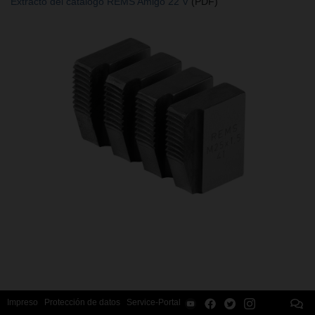
Extracto del catálogo REMS Amigo 22 V
(PDF)
Impreso
Protección de datos
Service-Portal