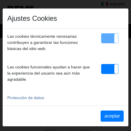
español
Ajustes Cookies
Las cookies técnicamente necesarias
contribuyen a garantizar las funciones
+
Productos
>
Roscar, Ranurar
>
Peines REMS
> Peines
básicas del sitio web.
PEINES
M 25 X 1,5, JUEGO
Las cookies funcionales ayudan a hacer que
Art. nº. 521322 RWS
la experiencia del usuario sea aún más
agradable.
Katalogauszüge
Protección de datos
Extracto del catálogo Peines REMS
(PDF)
Extracto del catálogo REMS eva
(PDF)
Extracto del catálogo REMS Amigo
(PDF)
aceptar
Extracto del catálogo REMS Amigo 2
(PDF)
Extracto del catálogo REMS Amigo 2 Compact
(PDF)