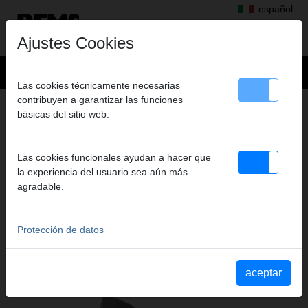
español
Ajustes Cookies
Las cookies técnicamente necesarias
contribuyen a garantizar las funciones
Productos
>
Roscar, Ranurar
>
REMS Unimat 75
básicas del sitio web.
> Peines p.biselado/refrenta45°,
PEINES P.BISELADO/REFRENTA45°,
Las cookies funcionales ayudan a hacer que
Ø 40-62 MM, CON SOPORTE
la experiencia del usuario sea aún más
Art. nº. 751098
agradable.
Fas-/Schälbacken 45 Grad, Dm 40 - 62 mm, HSS, mit Halter
Protección de datos
Extracto del catálogo
Extracto del catálogo REMS Unimat 75
(PDF)
aceptar