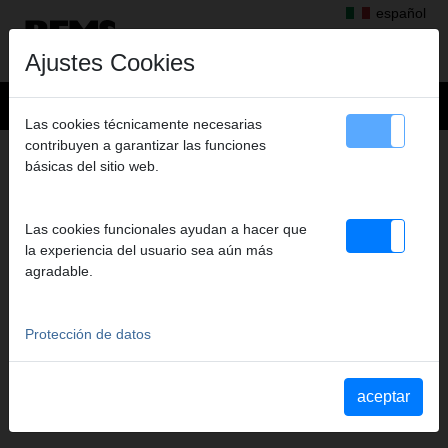
español
Ajustes Cookies
Las cookies técnicamente necesarias
contribuyen a garantizar las funciones
+
Productos
>
Roscar, Ranurar
>
básicas del sitio web.
Peines tipo Strehler y portapeines, Peines tipo Strehler
> Peines +portapeines
PEINES +PORTAPEINES
Las cookies funcionales ayudan a hacer que
UNC 5/8-11, JUEGO
la experiencia del usuario sea aún más
agradable.
Art. nº. 759376 RWS
Protección de datos
Katalogauszüge
Extracto del catálogo Peines tipo Strehler y portapeines, Peines
aceptar
tipo Strehler
(PDF)
Extracto del catálogo REMS Unimat 75
(PDF)