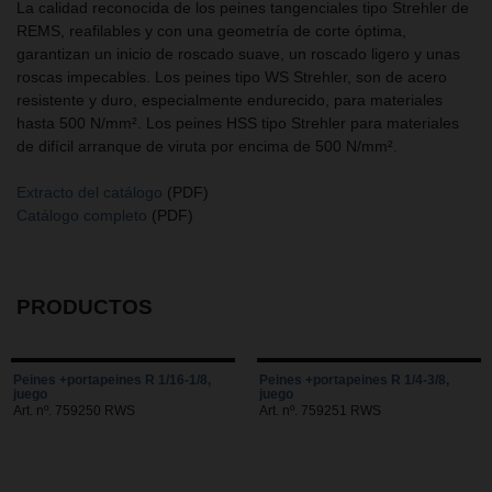
La calidad reconocida de los peines tangenciales tipo Strehler de
REMS, reafilables y con una geometría de corte óptima,
garantizan un inicio de roscado suave, un roscado ligero y unas
roscas impecables. Los peines tipo WS Strehler, son de acero
resistente y duro, especialmente endurecido, para materiales
hasta 500 N/mm². Los peines HSS tipo Strehler para materiales
de difícil arranque de viruta por encima de 500 N/mm².
Extracto del catálogo
(PDF)
Catálogo completo
(PDF)
PRODUCTOS
Peines +portapeines R 1/16-1/8,
Peines +portapeines R 1/4-3/8,
juego
juego
Art. nº. 759250 RWS
Art. nº. 759251 RWS