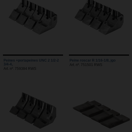
Peines +portapeines UNC 2 1/2-2
Peine roscar R 1/16-1/8, jgo
3/4-4,
Art. nº. 751501 RWS
Art. nº. 759384 RWS