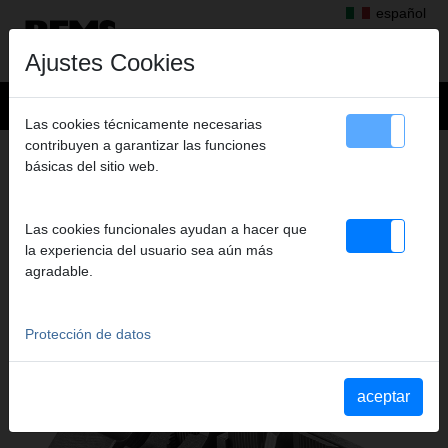
español
Ajustes Cookies
Las cookies técnicamente necesarias
contribuyen a garantizar las funciones
Productos
>
Roscar, Ranurar
básicas del sitio web.
> Peines tipo Strehler y portapeines, Peines tipo Strehler
PEINES TIPO STREHLER Y
Las cookies funcionales ayudan a hacer que
PORTAPEINES, PEINES TIPO
la experiencia del usuario sea aún más
STREHLER
agradable.
PARA REMS UNIMAT 75
Protección de datos
aceptar