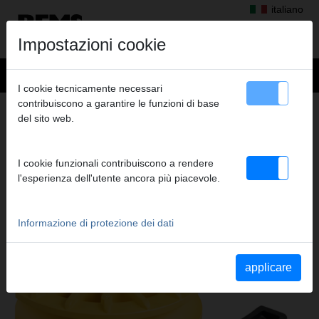
italiano
Impostazioni cookie
I cookie tecnicamente necessari
contribuiscono a garantire le funzioni di base
Prodotti
>
Curvare
> Matrici e contromatrici
del sito web.
MATRICI E CONTROMATRICI
ACCESSORI PER REMS CURVO E REMS
I cookie funzionali contribuiscono a rendere
SINUS
l'esperienza dell'utente ancora più piacevole.
Informazione di protezione dei dati
applicare