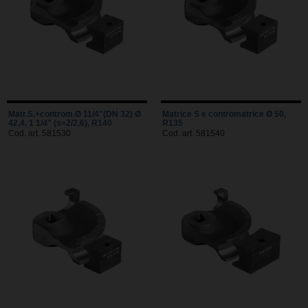
Matr.S.+controm.Ø 11/4"(DN 32) Ø
Matrice S e contromatrice Ø 50,
42,4, 1 1/4" (s=2/2,6), R140
R135
Cod. art. 581530
Cod. art. 581540